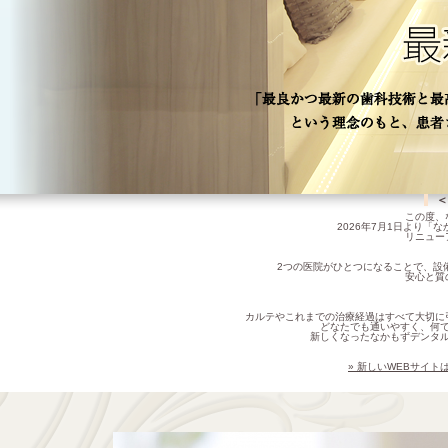
＜
この度、
2026年7月1日より
リニュー
2つの医院がひとつになることで、設
安心と質
カルテやこれまでの治療経過はすべて大切に
どなたでも通いやすく、何
新しくなったなかもずデンタ
» 新しいWEBサイ