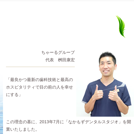
桝
清
田
原
ちゃーるグループ
康
正
代表 桝田康宏
宏
幸
「最良かつ最新の歯科技術と最高の
ホスピタリティで目の前の人を幸せ
にする」
この理念の基に、2013年7月に「なかもずデンタルスタジオ」を開
業いたしました。