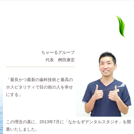
桝
清
田
原
ちゃーるグループ
康
正
代表 桝田康宏
宏
幸
「最良かつ最新の歯科技術と最高の
ホスピタリティで目の前の人を幸せ
にする」
この理念の基に、2013年7月に「なかもずデンタルスタジオ」を開
業いたしました。