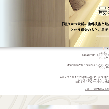
＜
この度、
2026年7月1日より
リニュー
2つの医院がひとつになることで、設
安心と質
カルテやこれまでの治療経過はすべて大切に
どなたでも通いやすく、何
新しくなったなかもずデンタ
» 新しいWEBサイ