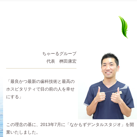
桝
清
田
原
ちゃーるグループ
康
正
代表 桝田康宏
宏
幸
「最良かつ最新の歯科技術と最高の
ホスピタリティで目の前の人を幸せ
にする」
この理念の基に、2013年7月に「なかもずデンタルスタジオ」を開
業いたしました。