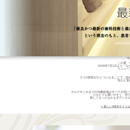
＜
この度、
2026年7月1日より
リニュー
2つの医院がひとつになることで、設
安心と質
カルテやこれまでの治療経過はすべて大切に
どなたでも通いやすく、何
新しくなったなかもずデンタ
» 新しいWEBサイ