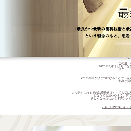
＜
この度、
2026年7月1日より
リニュー
2つの医院がひとつになることで、設
安心と質
カルテやこれまでの治療経過はすべて大切に
どなたでも通いやすく、何
新しくなったなかもずデンタ
» 新しいWEBサイ