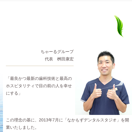
桝
清
田
原
ちゃーるグループ
康
正
代表 桝田康宏
宏
幸
「最良かつ最新の歯科技術と最高の
ホスピタリティで目の前の人を幸せ
にする」
この理念の基に、2013年7月に「なかもずデンタルスタジオ」を開
業いたしました。