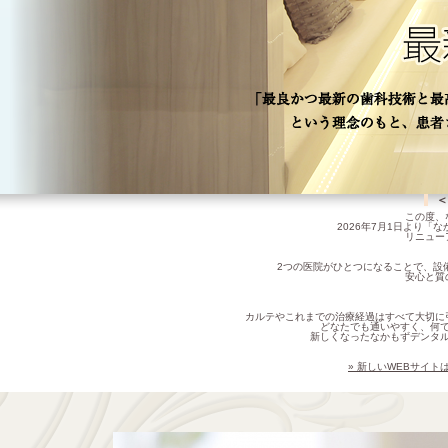
＜
この度、
2026年7月1日より
リニュー
2つの医院がひとつになることで、設
安心と質
カルテやこれまでの治療経過はすべて大切に
どなたでも通いやすく、何
新しくなったなかもずデンタ
» 新しいWEBサイ