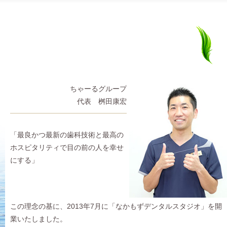
桝
清
田
原
ちゃーるグループ
康
正
代表 桝田康宏
宏
幸
「最良かつ最新の歯科技術と最高の
ホスピタリティで目の前の人を幸せ
にする」
この理念の基に、2013年7月に「なかもずデンタルスタジオ」を開
業いたしました。