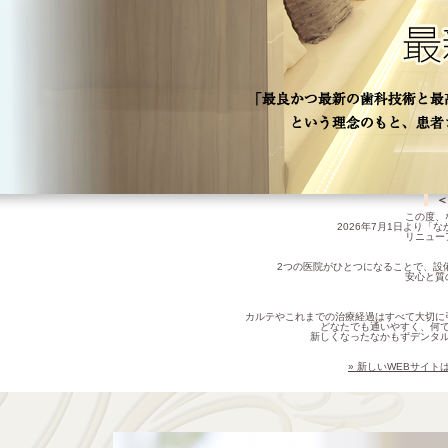
＜
この度、
2026年7月1日より
リニュー
2つの医院がひとつになることで、設
安心と質
カルテやこれまでの治療経過はすべて大切に
どなたでも通いやすく、何
新しくなったなかもずデンタ
» 新しいWEBサイ