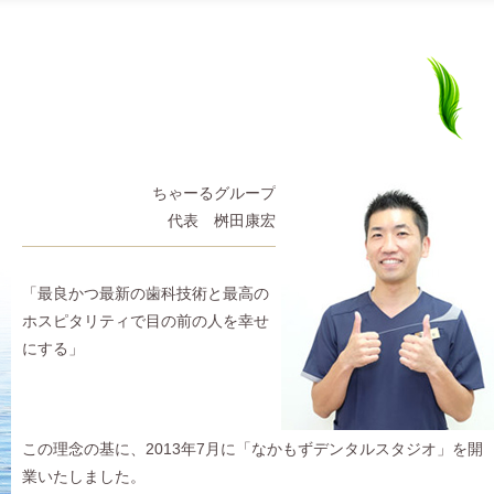
桝
清
田
原
ちゃーるグループ
康
正
代表 桝田康宏
宏
幸
「最良かつ最新の歯科技術と最高の
ホスピタリティで目の前の人を幸せ
にする」
この理念の基に、2013年7月に「なかもずデンタルスタジオ」を開
業いたしました。